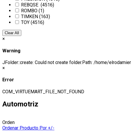
REBQSE
(4516)
ROMBO
(1)
TIMKEN
(163)
TOY
(4516)
Clear All
×
Warning
JFolder::create: Could not create folder.Path: /home/elrodamie
×
Error
COM_VIRTUEMART_FILE_NOT_FOUND
Automotriz
Orden
Ordenar Producto Por +/-