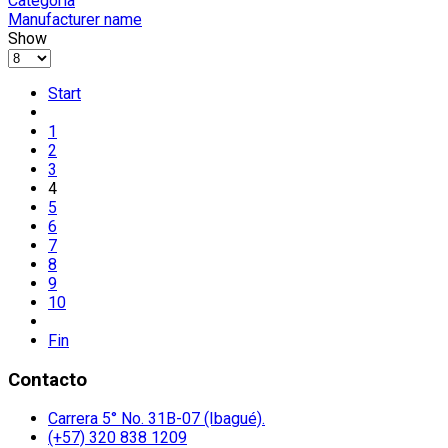
Categoria
Manufacturer name
Show
Start
1
2
3
4
5
6
7
8
9
10
Fin
Contacto
Carrera 5° No. 31B-07 (Ibagué).
(+57) 320 838 1209